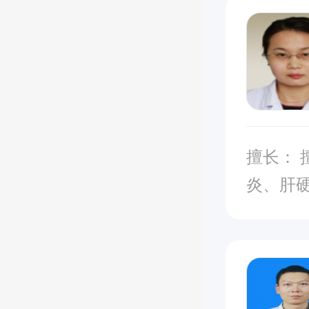
擅长： 擅长治疗消化性溃疡、急慢性胆囊炎、急慢性胰腺
炎、肝
疾病及
血糖症