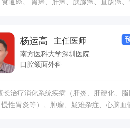
、食道癌、 胃癌、肝癌、胰腺癌、直肠癌、
、子宫内膜癌、宫颈癌、胰头癌、食管癌、 
、继发性肝肿瘤、肝硬化、胆管癌、结肠癌
膀胱肿瘤、肝肿瘤、鼻咽癌、肾癌、膀胱原位
杨运高
主任医师
癌
南方医科大学深圳医院
口腔颌面外科
、慢性胃炎等）、肿瘤、疑难杂症、心脑血
、慢性妇科疾病等