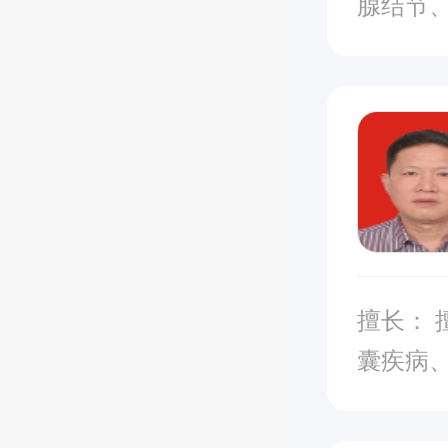
腺结节
卵巢癌
阑尾癌
瘤、 
部胆管
擅长： 擅长治疗消化系统疾病（肝炎、肝硬化、脂肪肝、胆
囊疾病
老年病