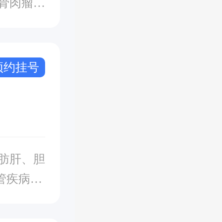
骨肉瘤、
贲门癌、
、纵隔肿
癌、肝门
预约挂号
管疾病、