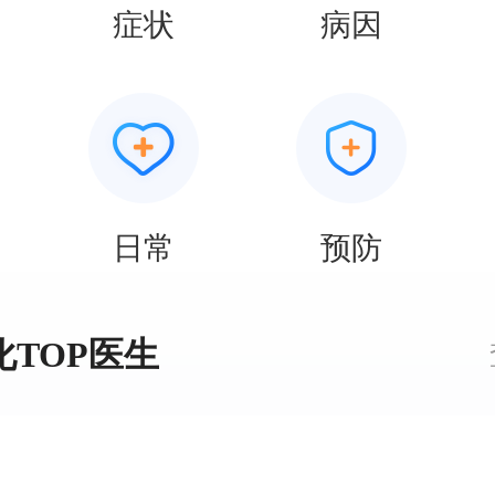
症状
病因
日常
预防
化TOP医生