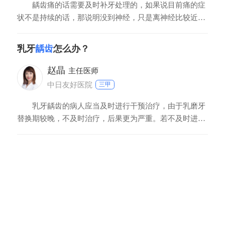
龋齿痛的话需要及时补牙处理的，如果说目前痛的症
状不是持续的话，那说明没到神经，只是离神经比较近，
一次就可以完成了，费用的话200到300左右，如果说目前
疼痛已经是持续了，而且表现出了放射痛，夜间痛，那这
乳牙
龋齿
怎么办？
种的话是需要做根管治疗的，这样的话需要贵一点，400
到1000左右。
赵晶
主任医师
中日友好医院
三甲
乳牙龋齿的病人应当及时进行干预治疗，由于乳磨牙
替换期较晚，不及时治疗，后果更为严重。若不及时进行
治疗，龋齿会蔓延到牙髓，这个时候就会对幼年病人导致
疼痛肿胀，影响其食欲。若龋齿进一步发展，还会影响病
人恒牙的发育。病人在治疗之后也应当多注意自己的饮食
习惯，少吃含糖的食物，家长应当多给孩子进行牙部清洁