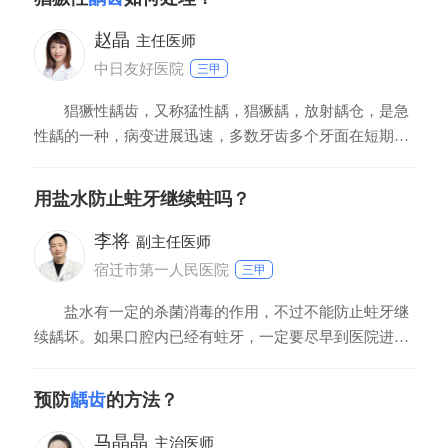
较好判断。因为其实在最开始发生的时候，这是一个很小
的驱动，人并没有主观症状，就是他不会感觉到疼痛，但
赵晶
主任医师
中日友好医院
三甲
猖獗性龋齿，又称猛性龋，猖獗龋，放射龋仓，是急
性龋的一种，病变进展迅速，多数牙齿多个牙面在短期内
同时患龋。治疗方法是充填法治疗，尽快在短期内进行分
期分区，将全部龋齿腐质去尽，并行暂时充填，达到及时
用盐水防止蛀牙继续蛀吗？
终止龋病发展的目的。龋病进展得到控制时，换永久充填
材料，恢复患牙的形态和功能。
李将
副主任医师
宿迁市第一人民医院
三甲
盐水有一定的杀菌消毒的作用，不过不能防止蛀牙继
续龋坏。如果口腔内已经有蛀牙，一定要尽早到医院进行
治疗，将龋坏的牙齿去除清理干净，然后进行补牙，如果
不及时填补，龋洞内会填塞食物，食物滋生细菌，会继续
预防
龋齿
的方法？
腐蚀牙齿。此外有蛀牙说明平时卫生习惯并不好，一定要
坚持按时刷牙，饭后漱口，防止食物残渣残留，养成良好
马晶晶
主治医师