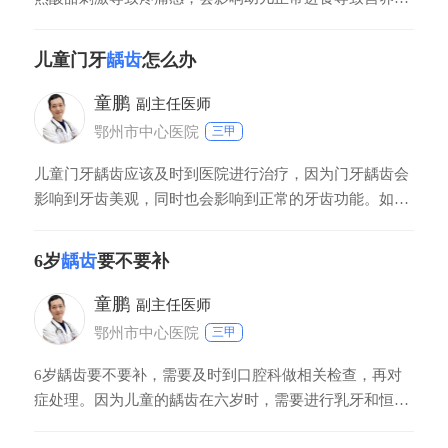
良或者偏侧咀嚼，诱发颌骨异常发育。因此，应该及时到
口腔科做相应治疗。如果龋齿未损伤牙神经，可以直接使
儿童门牙
龋齿
怎么办
用补牙材料进行充填。如果已经累积牙神经发炎或根尖
区，需要及时进行根管治疗，有利于牙齿正常功能恢复，
童鹏
副主任医师
也不会影响恒牙胚。
鄂州市中心医院
三甲
儿童门牙龋齿应该及时到医院进行治疗，因为门牙龋齿会
影响到牙齿美观，同时也会影响到正常的牙齿功能。如果
龋齿没有伤到牙髓，可以做补牙治疗，但是补牙要由专业
医生操作，去除腐坏的组织，同时使用充填材料进行充
6岁
龋齿
要不要补
填。如果龋齿并不是严重，可以涂氟恢复正常功能。
童鹏
副主任医师
鄂州市中心医院
三甲
6岁龋齿要不要补，需要及时到口腔科做相关检查，再对
症处理。因为儿童的龋齿在六岁时，需要进行乳牙和恒牙
的更换，如果是前乳牙龋齿，一般不需要进行特别处理，