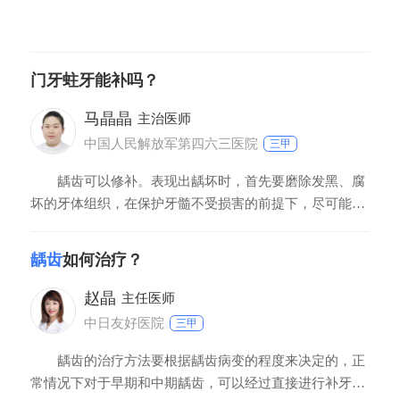
门牙蛀牙能补吗？
马晶晶
主治医师
中国人民解放军第四六三医院
三甲
龋齿可以修补。表现出龋坏时，首先要磨除发黑、腐
坏的牙体组织，在保护牙髓不受损害的前提下，尽可能去
净棕色、发软的牙体硬组织，保留健康的牙体，修整洞形
边缘，去除薄壁的弱尖，用接近牙齿颜色的树脂材料充
龋齿
如何治疗？
填。如牙有冷、热、敏感等表现，可在洞底填上护髓剂垫
底后再进行充填。如龋洞较深，已露髓，可在局麻下去除
赵晶
主任医师
牙
中日友好医院
三甲
龋齿的治疗方法要根据龋齿病变的程度来决定的，正
常情况下对于早期和中期龋齿，可以经过直接进行补牙治