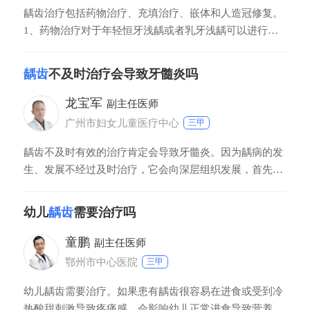
龋齿治疗包括药物治疗、充填治疗、嵌体和人造冠修复。
1、药物治疗对于年轻恒牙浅龋或者乳牙浅龋可以进行药
物治疗，常用药物有2%氟化钠、硝酸银等。2、充填治疗
充填治疗主要是把龋坏组织磨除掉形成一定洞形再充填口
龋齿
不及时治疗会导致牙髓炎吗
腔材料，根据不同情况选择材料去充填，恢复牙体形态、
牙体解剖形态和生理功能。3、嵌体治疗嵌体是把龋坏组
龙宝军
副主任医师
织完全去除掉，形成一定洞形后做嵌体镶嵌
广州市妇女儿童医疗中心
三甲
龋齿不及时有效的治疗肯定会导致牙髓炎。因为龋病的发
生、发展不经过及时治疗，它会向深层组织发展，首先侵
犯牙齿的牙体组织，继续向深层进展时，它会侵犯到牙髓
组织的神经或血管。所以一定要及时治疗，不然一定会出
幼儿
龋齿
需要治疗吗
现牙髓炎的症状。所以一旦发现患儿感染了龋齿，一定要
及时的来医院做治疗，不要任由它继续发展下去。
童鹏
副主任医师
鄂州市中心医院
三甲
幼儿龋齿需要治疗。如果患有龋齿很容易在进食或受到冷
热酸甜刺激导致疼痛感，会影响幼儿正常进食导致营养不