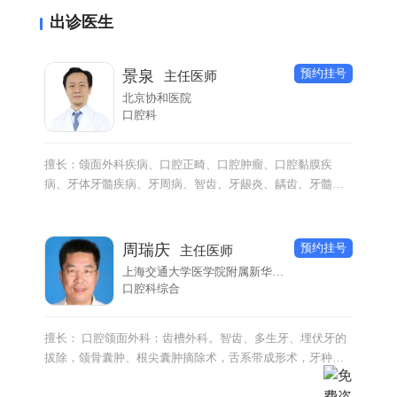
只需要等待脱落，让恒牙替换即可，在此时期，要养成良
出诊医生
好的口腔卫生，勤刷牙。但是，如果是后牙乳磨牙龋齿，
则应该及时进行填充，因为儿童要在12岁左右才能完成换
牙。
预约挂号
景泉
主任医师
北京协和医院
口腔科
擅长：颌面外科疾病、口腔正畸、口腔肿瘤、口腔黏膜疾
病、牙体牙髓疾病、牙周病、智齿、牙龈炎、龋齿、牙髓
炎、牙痛、牙体病、根尖周炎、牙齿外伤、牙周炎、牙龈萎
缩。
预约挂号
周瑞庆
主任医师
上海交通大学医学院附属新华医院
口腔科综合
擅长： 口腔颌面外科：齿槽外科。智齿、多生牙、埋伏牙的
拔除，颌骨囊肿、根尖囊肿摘除术，舌系带成形术，牙种植
术；口腔内科：牙体、牙髓病治疗，龋齿修复，根管治疗；
口腔修复：残根、残冠、牙列缺失的固定修复及活动修复。