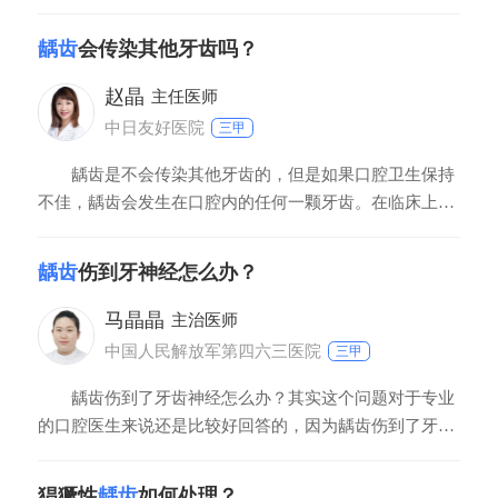
疗，去除龋坏的牙齿组织用牙科材料进行充填，如果龋齿
比较深，有可能会影响到牙神经这种情况下采用暂时性安
龋齿
会传染其他牙齿吗？
抚治疗，如果两周左右没有明显的疼痛不适才可以进行永
久性的充填。如果龋齿已经表现出夜间疼痛的话，需要进
赵晶
主任医师
中日友好医院
三甲
龋齿是不会传染其他牙齿的，但是如果口腔卫生保持
不佳，龋齿会发生在口腔内的任何一颗牙齿。在临床上龋
齿是细菌感染造成的牙齿组织发生破坏，如果不及时处理
会造成牙齿缺失，牙齿只要表现出龋齿需要及时到医院进
龋齿
伤到牙神经怎么办？
行治疗，同时保持正确的刷牙方法，预防龋齿发生。对于
儿童可以进行窝沟封闭预防龋齿。
马晶晶
主治医师
中国人民解放军第四六三医院
三甲
龋齿伤到了牙齿神经怎么办？其实这个问题对于专业
的口腔医生来说还是比较好回答的，因为龋齿伤到了牙齿
神经，一般情况下来说我们都会把神经部分或者全部切除
掉。至于其实我们怎么去判断龋齿伤到了神经，其实也比
猖獗性
龋齿
如何处理？