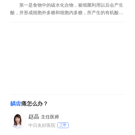
第一是食物中的碳水化合物，被细菌利用以后会产生
酸，并形成细胞外多糖和细胞内多糖，所产生的有机酸有
利于，产酸和麦酸菌的生长，也有利于牙齿矿物质的脱
矿，就形成了这个龋洞。第二是唾液，在一般情况下，唾
液它是有冲刷，机械冲洗清洗的作用，也有抑菌的作用，
有一少量的唾液减少的患者，的龋齿的发病率会增高。第
三
龋齿
痛怎么办？
赵晶
主任医师
中日友好医院
三甲