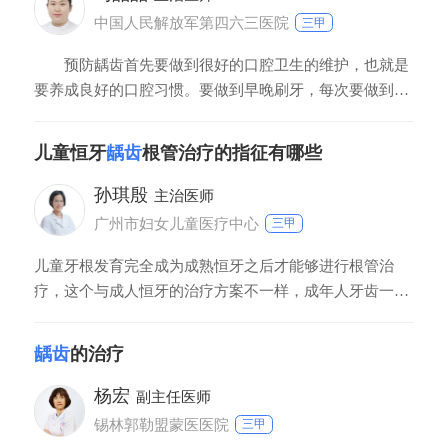
中国人民解放军第四六三医院
三甲
预防龋齿首先要做到很好的口腔卫生的维护，也就是
要养成良好的口腔习惯。要做到早晚刷牙，每次要做到有
效的刷牙，要做到三分钟以上，而且刷完牙齿之后尽量少
吃甜食，少喝碳酸饮料。一般刷牙可以辅助牙线，牙线能
儿童恒牙
龋齿
根管治疗的指征有哪些
够更好的清除牙面上的细菌和软垢，因此能够更好的降低
口腔里面细菌的数量，能够更好的避免龋齿，避免龋齿还
孙琪殷
主治医师
广州市妇女儿童医疗中心
三甲
儿童牙根发育完全成为成熟恒牙之后才能够进行根管治
疗，这个与成人恒牙的治疗方案不一样，成年人牙齿一旦
发生牙髓炎和根尖周炎就只能够做根管治疗术。儿童恒牙
一般萌出来之后经过四到五年才能够发育成熟，在发育成
龋齿
的治疗
熟之前称之为年轻恒牙，年轻恒牙发生龋病没有得到及时
治疗会发展成为牙髓病或者是根尖周病。这种情况下要进
杨宏
副主任医师
行根尖诱导成形术，通过清除感染物质后把药物
锡林郭勒盟蒙医医院
三甲